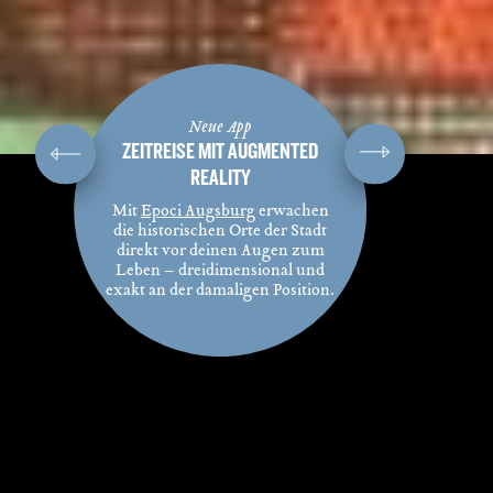
Neue App
ZEITREISE MIT AUGMENTED
REALITY
Mit
Epoci Augsburg
erwachen
die historischen Orte der Stadt
direkt vor deinen Augen zum
Leben – dreidimensional und
exakt an der damaligen Position.