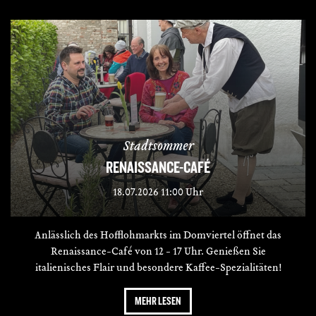
Stadtsommer
RENAISSANCE-CAFÉ
18.07.2026 11:00 Uhr
Anlässlich des Hofflohmarkts im Domviertel öffnet das
Renaissance-Café von 12 - 17 Uhr. Genießen Sie
italienisches Flair und besondere Kaffee-Spezialitäten!
MEHR LESEN