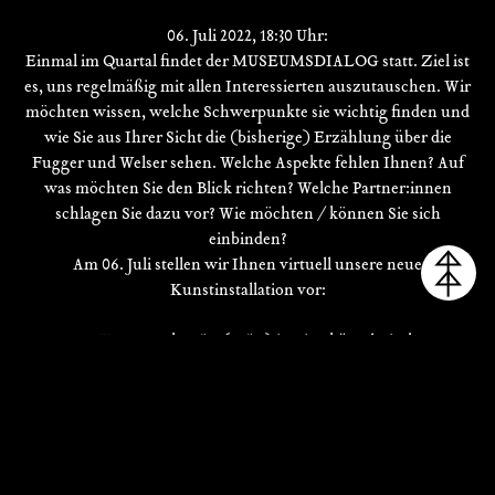
06. Juli 2022, 18:30 Uhr:
Einmal im Quartal findet der MUSEUMSDIALOG statt. Ziel ist
es, uns regelmäßig mit allen Interessierten auszutauschen. Wir
möchten wissen, welche Schwerpunkte sie wichtig finden und
wie Sie aus Ihrer Sicht die (bisherige) Erzählung über die
Fugger und Welser sehen. Welche Aspekte fehlen Ihnen? Auf
was möchten Sie den Blick richten? Welche Partner:innen
schlagen Sie dazu vor? Wie möchten / können Sie sich
einbinden?
Am 06. Juli stellen wir Ihnen virtuell unsere neue
Kunstinstallation vor:
Das Kunstwerk 4,578 (4.578) ist eine künstlerische
Auseinandersetzung mit „Manillen“ – Kupfer-Ringen aus dem
16. Jahrhundert, die für den Kauf versklavter Menschen
verwendet wurden. Zu Beginn des europäischen Kolonialismus
war das Augsburger Handelshaus der Welser direkt involviert:
Um die Ausbeutung der Kolonie Venezuela zu finanzieren,
bekamen die Welser die Erlaubnis des spanischen Königs, 4.578