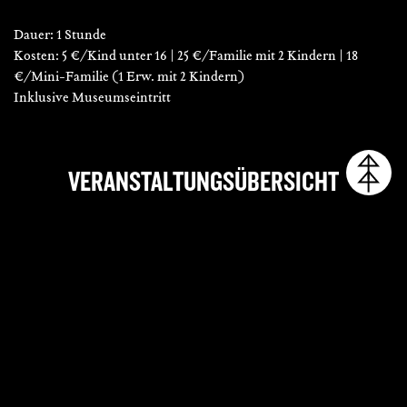
Dauer: 1 Stunde
Kosten: 5 €/Kind unter 16 | 25 €/Familie mit 2 Kindern | 18
€/Mini-Familie (1 Erw. mit 2 Kindern)
Inklusive Museumseintritt
VERANSTALTUNGSÜBERSICHT
Datum
So., 18. Oktober 2026
Beginn
11:00 Uhr
Ort
Fugger und Welser
Erlebnismuseum
Adresse
Äußeres Pfaffengässchen 23
86152
Augsburg