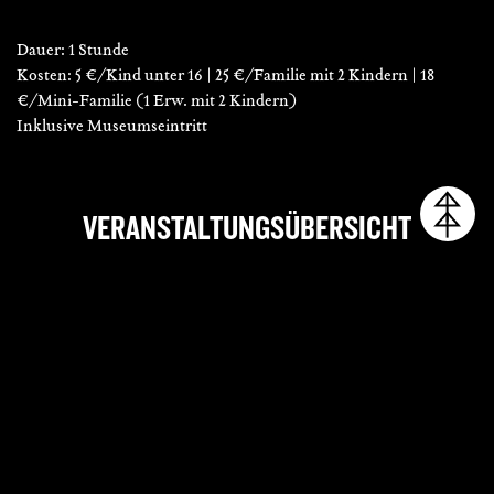
Dauer: 1 Stunde
Kosten: 5 €/Kind unter 16 | 25 €/Familie mit 2 Kindern | 18
€/Mini-Familie (1 Erw. mit 2 Kindern)
Inklusive Museumseintritt
VERANSTALTUNGSÜBERSICHT
Datum
So., 11. Oktober 2026
Beginn
15:00 Uhr
Ort
Fugger und Welser
Erlebnismuseum
Adresse
Äußeres Pfaffengässchen 23
86152
Augsburg