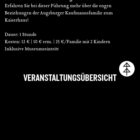
Erfahren Sie bei dieser Führung mehr über die engen
Beziehungen der Augsburger Kaufmannsfamilie zum
Kaiserhaus!
Dauer: 1 Stunde
Kosten: 12 € | 10 € erm. | 25 €/Familie mit 2 Kindern
Inklusive Museumseintritt
VERANSTALTUNGSÜBERSICHT
Datum
So., 26. Juli 2026
Beginn
11:00 Uhr
Ort
Fugger und Welser
Erlebnismuseum
Adresse