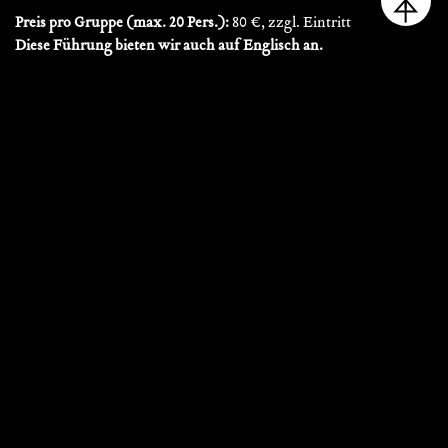
Preis pro Gruppe (max. 20 Pers.):
80 €, zzgl. Eintritt
Diese Führung bieten wir auch auf Englisch an.
Preis pro Gruppe (Fremdsprache):
100 €, zzgl. Eintritt
VERANSTALTUNGSÜBERSICHT
Dauer
1 Stunde
Ort
Fugger und Welser
Erlebnismuseum
Adresse
Äußeres Pfaffengässchen 23
86152
Augsburg