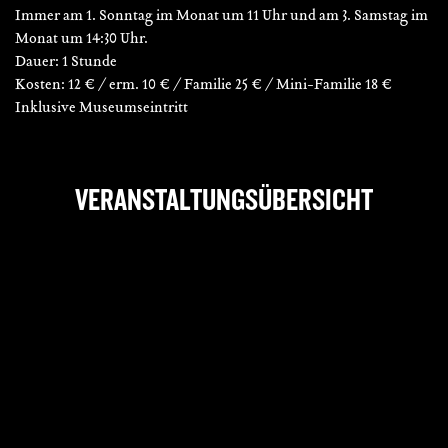
Immer am 1. Sonntag im Monat um 11 Uhr und am 3. Samstag im
Monat um 14:30 Uhr.
Dauer: 1 Stunde
Kosten: 12 € / erm. 10 € / Familie 25 € / Mini-Familie 18 €
Inklusive Museumseintritt
VERANSTALTUNGSÜBERSICHT
Datum
Sa., 15. August 2026
Beginn
14:30 Uhr
Ort
Fugger und Welser
Erlebnismuseum
Adresse
Äußeres Pfaffengässchen 23
86152
Augsburg