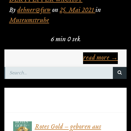
DER PFEFFER WÄCHST
By
dehner@fuw
on
25. Mai 2021
in
Museumstruhe
6 min 0 sek
read more →
RECENT POSTS
Rotes Gold – geboren aus